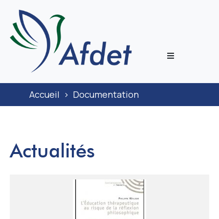
L’associati
Accueil
>
Documentation
Prestation
Congrès
Actualités
Journal
Documenta
ECoH