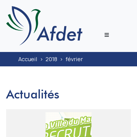
L’associati
Accueil
>
2018
>
février
Prestation
Congrès
Actualités
Journal
Documenta
ECoH