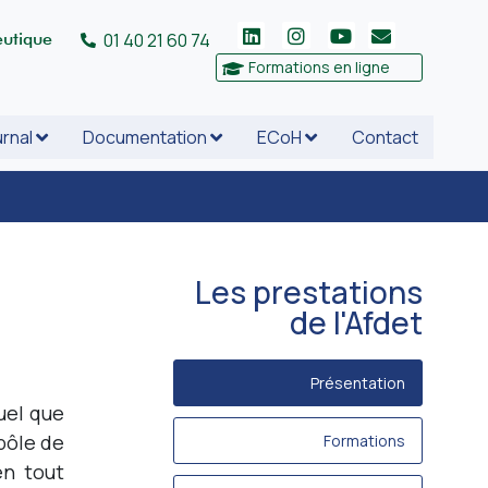
eutique
01 40 21 60 74
Formations en ligne
rnal
Documentation
ECoH
Contact
Les prestations
de l'Afdet
Présentation
uel que
pôle de
Formations
en tout