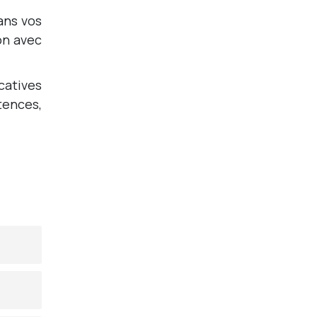
ans vos
on avec
catives
tences,