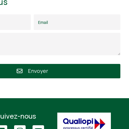
us
Envoyer
uivez-nous