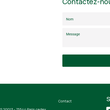
Contactez-no
S
Contact
CS 20013 - 75544 Paris cedex