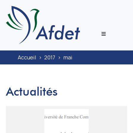
L’associati
Accueil
>
2017
>
mai
Prestation
Congrès
Actualités
Journal
Documenta
ECoH