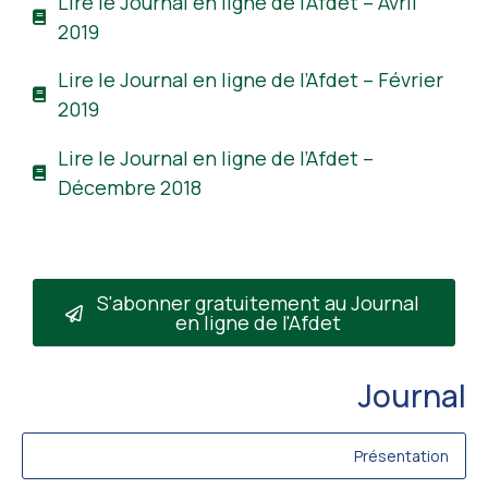
Lire le Journal en ligne de l’Afdet – Avril
2019
Lire le Journal en ligne de l’Afdet – Février
2019
Lire le Journal en ligne de l’Afdet –
Décembre 2018
S'abonner gratuitement au Journal
en ligne de l'Afdet
Journal
Présentation