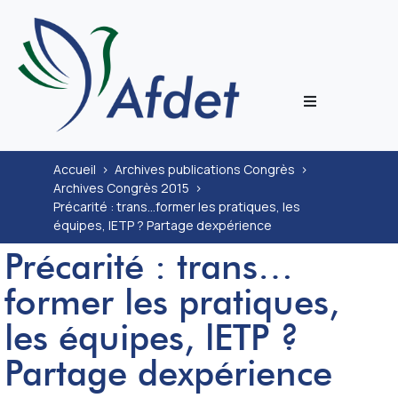
L’associati
Accueil
>
Archives publications Congrès
>
Archives Congrès 2015
>
Prestation
Précarité : trans…former les pratiques, les
équipes, lETP ? Partage dexpérience
Congrès
Précarité : trans…
former les pratiques,
Journal
les équipes, lETP ?
Documenta
Partage dexpérience
ECoH