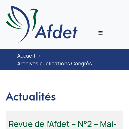
L’associati
Accueil
>
Prestation
Archives publications Congrès
Congrès
Actualités
Journal
Documenta
Revue de l’Afdet – N°2 – Mai-
ECoH