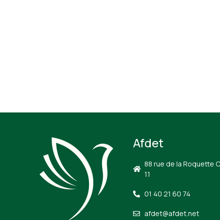
Afdet
88 rue de la Roquette 
11
01 40 21 60 74
afdet@afdet.net