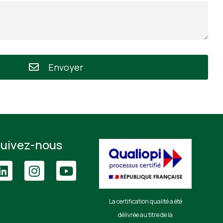
Envoyer
uivez-nous
La certification qualité a été
délivrée au titre de la