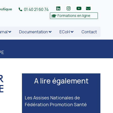
eutique
01 40 21 60 74
Formations en ligne
rnal
Documentation
ECoH
Contact
PE
R
A lire également
E
Les Assises Nationales de
Fédération Promotion Santé