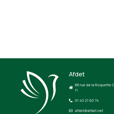
Afdet
88 rue de la Roquette 
11
01 40 21 60 74
afdet@afdet.net