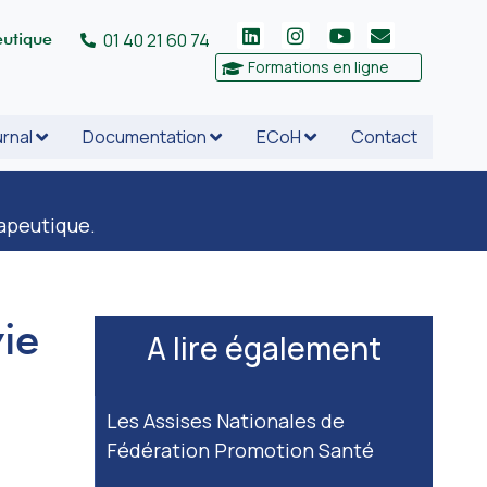
eutique
01 40 21 60 74
Formations en ligne
rnal
Documentation
ECoH
Contact
rapeutique.
vie
A lire également
Les Assises Nationales de
Fédération Promotion Santé