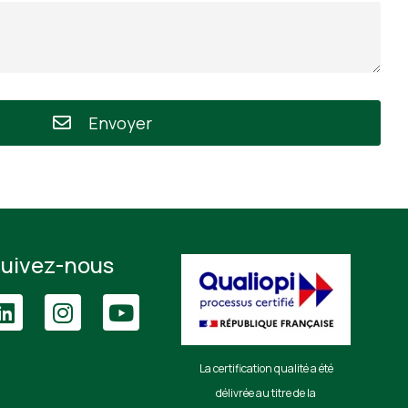
Envoyer
uivez-nous
La certification qualité a été
délivrée au titre de la