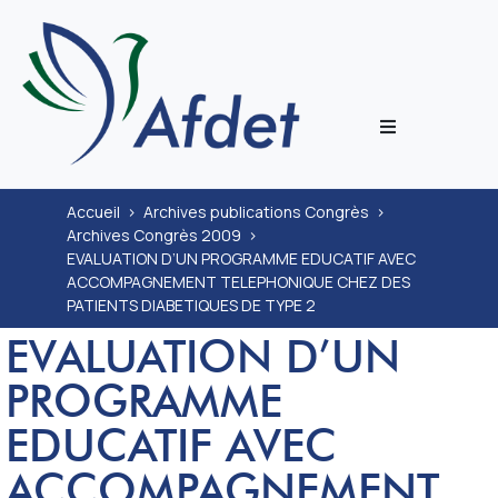
L’associati
Accueil
>
Archives publications Congrès
>
Archives Congrès 2009
>
Prestation
EVALUATION D’UN PROGRAMME EDUCATIF AVEC
ACCOMPAGNEMENT TELEPHONIQUE CHEZ DES
Congrès
PATIENTS DIABETIQUES DE TYPE 2
EVALUATION D’UN
Journal
PROGRAMME
EDUCATIF AVEC
Documenta
ACCOMPAGNEMENT
ECoH