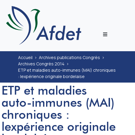
L’associati
Accueil
>
Archives publications Congrès
>
Archives Congrès 2014
>
Prestation
ETP et maladies auto-immunes (MAI) chroniques
: lexpérience originale bordelaise
Congrès
ETP et maladies
auto-immunes (MAI)
Journal
chroniques :
Documenta
lexpérience originale
ECoH