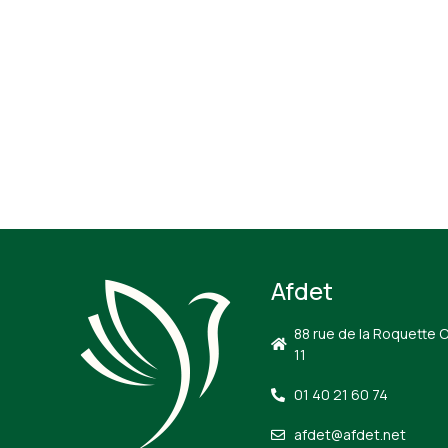
Afdet
88 rue de la Roquette 
11
01 40 21 60 74
afdet@afdet.net