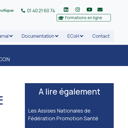
eutique
01 40 21 60 74
Formations en ligne
rnal
Documentation
ECoH
Contact
NCON
A lire également
E
Les Assises Nationales de
Fédération Promotion Santé