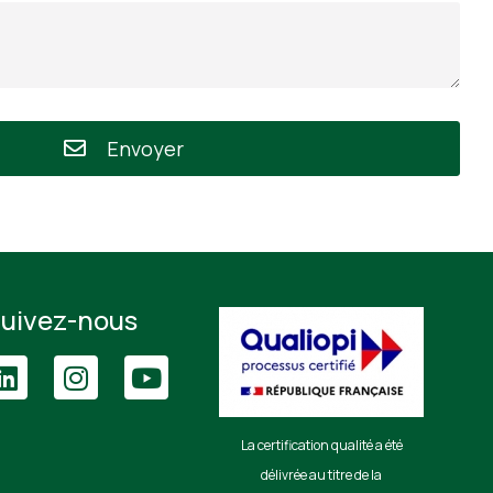
Envoyer
uivez-nous
La certification qualité a été
délivrée au titre de la