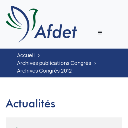
L’associati
Accueil
>
Prestation
Archives publications Congrès
>
Archives Congrès 2012
Congrès
Journal
Actualités
Documenta
ECoH