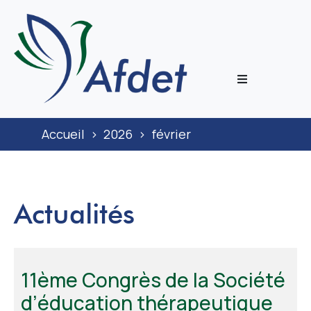
L’associati
Accueil
>
2026
>
février
Prestation
Congrès
Actualités
Journal
Documenta
11ème Congrès de la Société
d’éducation thérapeutique
ECoH