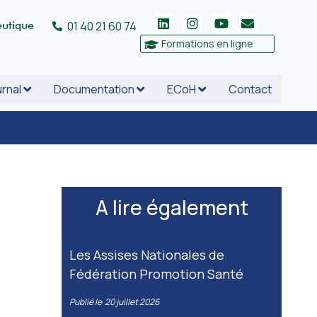
eutique
01 40 21 60 74
Formations en ligne
rnal
Documentation
ECoH
Contact
A lire également
Les Assises Nationales de
Fédération Promotion Santé
Publié le
20 juillet 2026