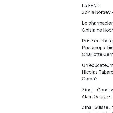
La FEND
Sonia Nordey –
Le pharmacien 
Ghislaine Hoch
Prise en charg
Pneumopathie
Charlotte Ger
Un éducateurm
Nicolas Tabar
Comté
Zinal – Conclu
Alain Golay, G
Zinal, Suisse 