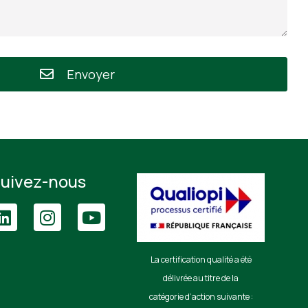
Envoyer
uivez-nous
La certification qualité a été
délivrée au titre de la
catégorie d’action suivante :