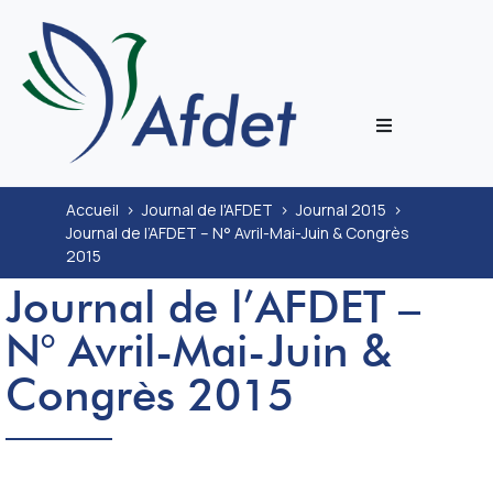
L’associati
Accueil
>
Journal de l'AFDET
>
Journal 2015
>
Journal de l’AFDET – N° Avril-Mai-Juin & Congrès
Prestation
2015
Journal de l’AFDET –
Congrès
N° Avril-Mai-Juin &
Journal
Congrès 2015
Documenta
ECoH