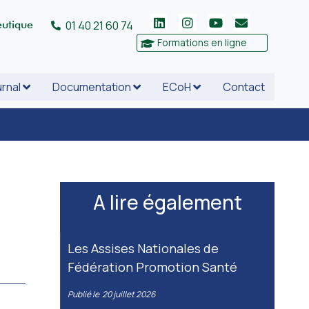
eutique
01 40 21 60 74
Formations en ligne
rnal
Documentation
ECoH
Contact
A lire également
Les Assises Nationales de
Fédération Promotion Santé
Publié le
20 juillet 2026