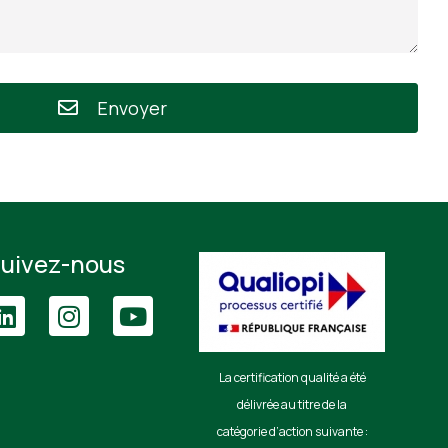
Envoyer
uivez-nous
La certification qualité a été
délivrée au titre de la
catégorie d’action suivante :